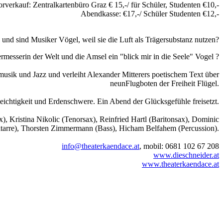
rverkauf: Zentralkartenbüro Graz € 15,-/ für Schüler, Studenten €10,-
Abendkasse: €17,-/ Schüler Studenten €12,-
und sind Musiker Vögel, weil sie die Luft als Trägersubstanz nutzen?
rmesserin der Welt und die Amsel ein "blick mir in die Seele" Vogel ?
sik und Jazz und verleiht Alexander Mitterers poetischem Text über
neunFlugboten der Freiheit Flügel.
ichtigkeit und Erdenschwere. Ein Abend der Glücksgefühle freisetzt.
), Kristina Nikolic (Tenorsax), Reinfried Hartl (Baritonsax), Dominic
Gitarre), Thorsten Zimmermann (Bass), Hicham Belfahem (Percussion).
info@theaterkaendace.at
, mobil: 0681 102 67 208
www.dieschneider.at
www.theaterkaendace.at