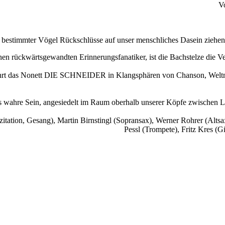
Vo
 bestimmter Vögel Rückschlüsse auf unser menschliches Dasein ziehen 
en rückwärtsgewandten Erinnerungsfanatiker, ist die Bachstelze die Ve
tführt das Nonett DIE SCHNEIDER in Klangsphären von Chanson, Weltmu
s wahre Sein, angesiedelt im Raum oberhalb unserer Köpfe zwischen Le
itation, Gesang), Martin Birnstingl (Sopransax), Werner Rohrer (Altsax
Pessl (Trompete), Fritz Kres (